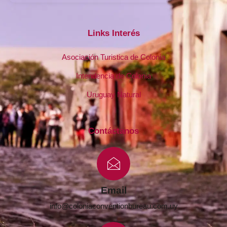
Links Interés
Asociación Turistica de Colonia
Intendencia de Colonia
Uruguay Natural
Contáctanos
Email
info@coloniaconventionbureau.com.uy