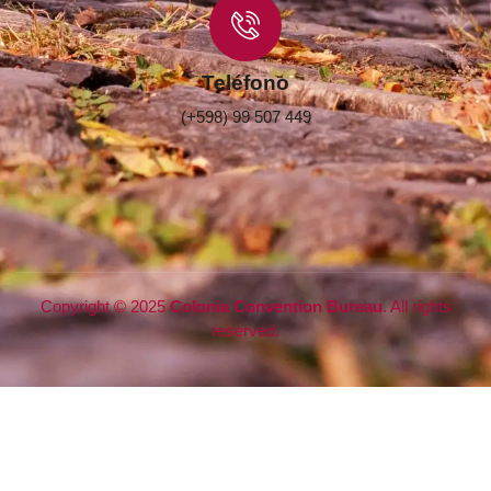
Teléfono
(+598) 99 507 449
Copyright © 2025
Colonia
Convention Bureau
. All rights
reserved.