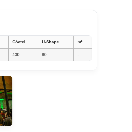
Cóctel
U-Shape
m²
400
80
-