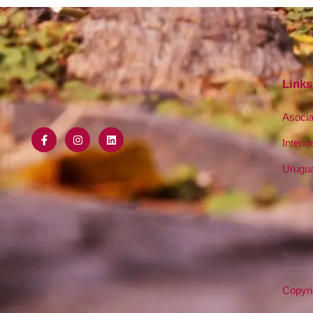
Links
Asocia
Intend
Urugua
Copyr