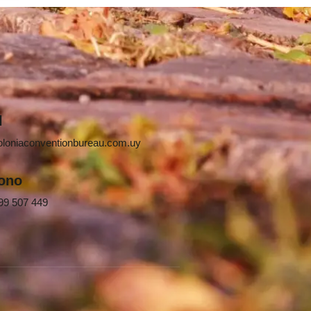
l
oloniaconventionbureau.com.uy
fono
99 507 449