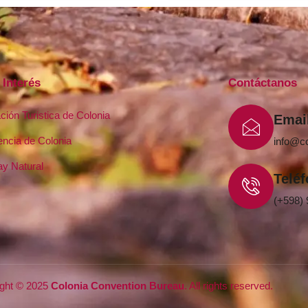
 Interés
Contáctanos
ción Turistica de Colonia
Emai
encia de Colonia
info@c
y Natural
Telé
(+598) 
ight © 2025
Colonia
Convention Bureau
. All rights reserved.